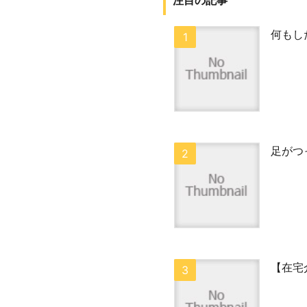
注目の記事
何もし
足がつ
【在宅