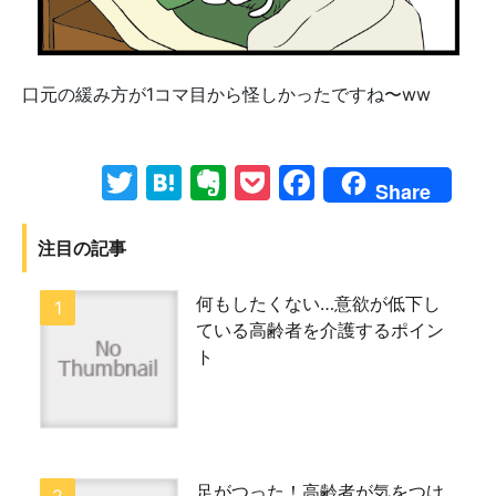
口元の緩み方が1コマ目から怪しかったですね〜ww
Twitter
Hatena
Evernote
Pocket
Facebook
Share
注目の記事
何もしたくない…意欲が低下し
ている高齢者を介護するポイン
ト
足がつった！高齢者が気をつけ