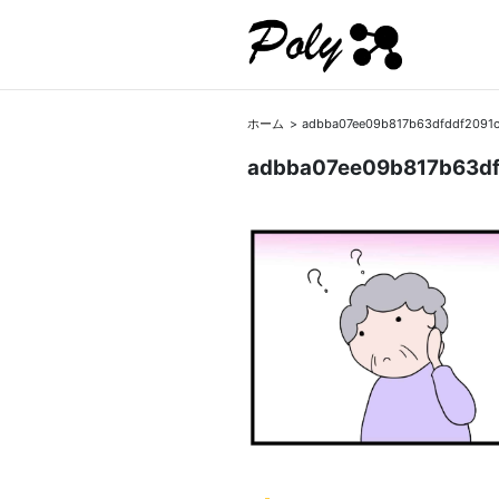
ホーム
adbba07ee09b817b63dfddf2091
adbba07ee09b817b63d