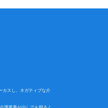
。
。
ォーカスし、ネガティブな介
後の介護業界が少しでも明るく