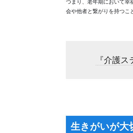
つまり、老年期において幸
会や他者と繋がりを持つこ
『介護ス
生きがいが大