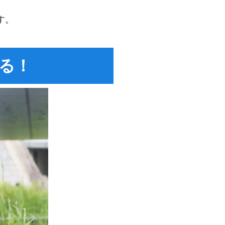
す。
る！