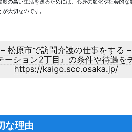
福度の高い生活を送るためには、心身の変化や社会的な
とが大切なのです。
– 松原市で訪問介護の仕事をする –
テーション2丁目』の条件や待遇を
https://kaigo.scc.osaka.jp/
切な理由