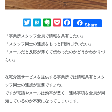
Twitter
Hatena
Evernote
Pocket
Facebook
Share
「事業所スタッフ全員で情報を共有したい」
「スタッフ同士の連携をもっと円滑に行いたい」
「メールだと反応が薄くて伝わったのかどうかわかりづ
らい」
在宅介護サービスを提供する事業所では情報共有とスタ
ッフ同士の連携が重要ですよね。
ですが電話やメールは効率が悪く、連絡事項を全員が周
知しているのか不安になってしまいます。