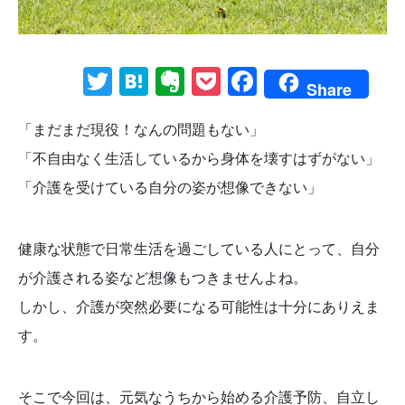
Twitter
Hatena
Evernote
Pocket
Facebook
Share
「まだまだ現役！なんの問題もない」
「不自由なく生活しているから身体を壊すはずがない」
「介護を受けている自分の姿が想像できない」
健康な状態で日常生活を過ごしている人にとって、自分
が介護される姿など想像もつきませんよね。
しかし、介護が突然必要になる可能性は十分にありえま
す。
そこで今回は、元気なうちから始める介護予防、自立し